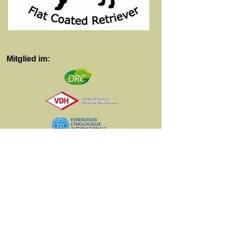
Mitglied im:
© Iris Mulitze-Baur. Stand
13.6.2026