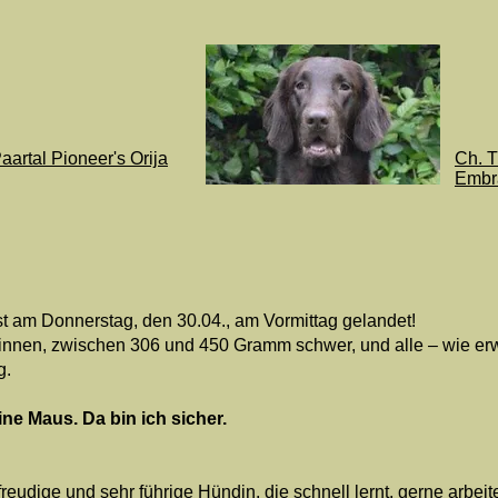
aartal Pioneer's Orija
Ch. T
Embr
st am Donnerstag, den 30.04., am Vormittag gelandet!
nnen, zwischen 306 und 450 Gramm schwer, und alle – wie erwar
g.
ine Maus. Da bin ich sicher.
tsfreudige und sehr führige Hündin, die schnell lernt, gerne arb