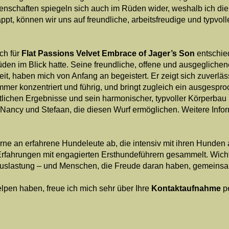
enschaften spiegeln sich auch im Rüden wider, weshalb ich di
pt, können wir uns auf freundliche, arbeitsfreudige und typvol
ch für
Flat Passions Velvet Embrace of Jager’s Son
entschie
den im Blick hatte. Seine freundliche, offene und ausgeglichene
keit, haben mich von Anfang an begeistert. Er zeigt sich zuverlä
immer konzentriert und führig, und bringt zugleich ein ausgesp
lichen Ergebnisse und sein harmonischer, typvoller Körperba
n Nancy und Stefaan, die diesen Wurf ermöglichen. Weitere Inf
e an erfahrene Hundeleute ab, die intensiv mit ihren Hunden a
fahrungen mit engagierten Ersthundeführern gesammelt. Wichtig
 Auslastung – und Menschen, die Freude daran haben, gemeinsam
lpen haben, freue ich mich sehr über Ihre
Kontaktaufnahme
p