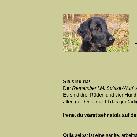
P
Sie sind da!
Der
Remember I.M. Suisse-Wurf
i
Es sind drei Rüden und vier Hündi
allen gut. Orija macht das großarti
Irene, du wärst sehr stolz auf de
​Orija
selbst ist eine sanfte, arbei