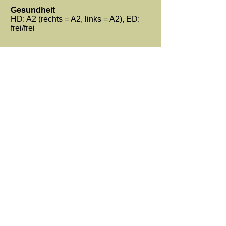
Gesundheit
HD: A2 (rechts = A2, links = A2), ED:
frei/frei
Kenia
Link zum DRC
Gesundheit
HD: A2 (rechts = A2, links = A2), ED:
frei/frei, RD: frei, PRA: frei, Katarakt: frei