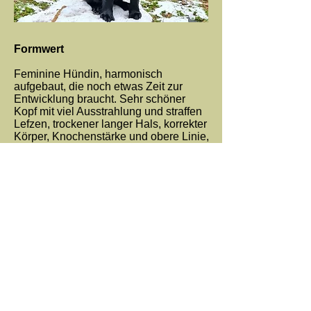
Formwert
Feminine Hündin, harmonisch
aufgebaut, die noch etwas Zeit zur
Entwicklung braucht. Sehr schöner
Kopf mit viel Ausstrahlung und straffen
Lefzen, trockener langer Hals, korrekter
Körper, Knochenstärke und obere Linie,
wünschte mir deutlich bessere,
geschlossene und gepolsterte Pfoten,
schwungvolles Gangwerk mit Vortritt
und Schub, freundliches,
temperamentvolles Verhalten.
Gesamterscheinung: Vorzüglich
Mitglied im: